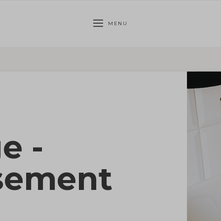
MENU
e -
ssement