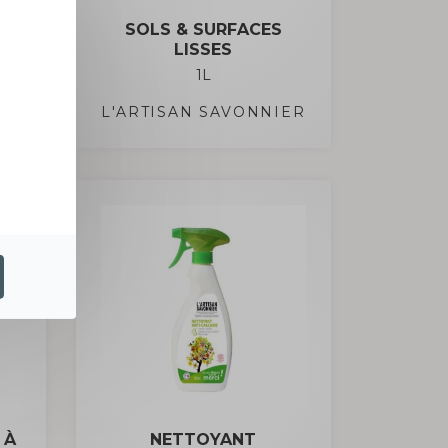
-
SOLS & SURFACES
LISSES
1L
ER
L'ARTISAN SAVONNIER
 À
NETTOYANT