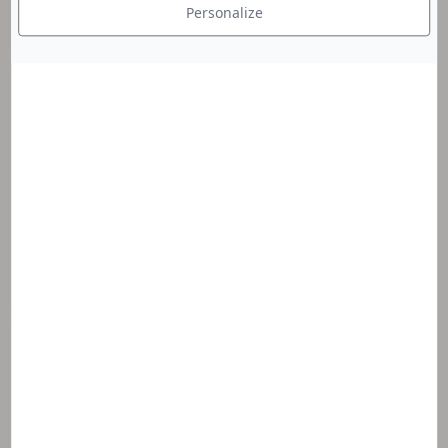
Personalize
Sujet
Numéro de téléphone
Document joint
(Optionnel)
Choisir un fichier
Message
You must accept our cookies
J'accepte que mes données personnelles soient
utilisées par le Laboratoire Gravier pour me