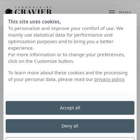
MENU
This site uses cookies,
To personalize and improve your comfort of use. We
mainly use statistical data for performance and
optimization purposes and to bring you a better
experience.
ACCUEIL
CONTACTEZ-NOUS
For more information or to change your preferences,
click on the Customize button.
To learn more about these cookies and the processing
CONTACTEZ-NOUS
of your personal data, please read our
privacy policy
.
Si vous rencontrez un problème cutané suite à
l’utilisation d’un de nos produits cosmétiques,
Accept all
veuillez s’il vous plaît remplir
ce questionnaire.
Deny all
Adresse e-mail