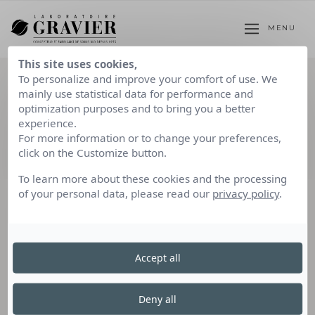
MENU
This site uses cookies,
To personalize and improve your comfort of use. We
mainly use statistical data for performance and
optimization purposes and to bring you a better
Formulaire de cosmétovigilance
experience.
For more information or to change your preferences,
click on the Customize button.
Nom
To learn more about these cookies and the processing
of your personal data, please read our
privacy policy
.
Prénom
Accept all
Email
Deny all