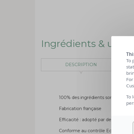
Ingrédients & utilis
Thi
To 
DESCRIPTION
sta
bri
For
Cus
To 
100% des ingrédients sont d'origine 
per
Fabrication française
Efficacité : adopté par des millier
Conforme au contrôle Ecocert