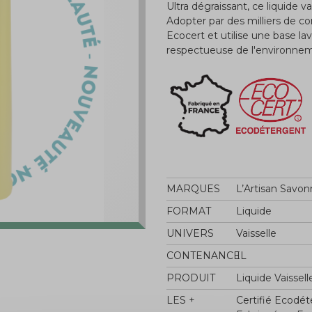
Ultra dégraissant, ce liquide v
Adopter par des milliers de c
Ecocert et utilise une base la
respectueuse de l'environne
MARQUES
L’Artisan Savon
FORMAT
Liquide
UNIVERS
Vaisselle
CONTENANCE
1L
PRODUIT
Liquide Vaissell
LES +
Certifié Ecodé