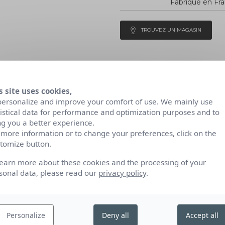
Fabriqué en Fr
TROUVEZ UN MAGASIN
ation
s site uses cookies,
personalize and improve your comfort of use. We mainly use
ACTIFS
UTILISATION
tistical data for performance and optimization purposes and to
ng you a better experience.
 more information or to change your preferences, click on the
tomize button.
learn more about these cookies and the processing of your
naturelle.
sonal data, please read our
privacy policy
.
s de consommateurs
Personalize
Deny all
Accept all