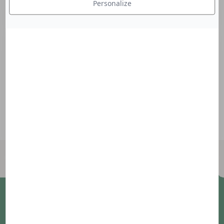
Personalize
INSCRIVEZ VOUS À NOTRE NEWSLETTER &
DÉCOUVREZ TOUS LES MOIS DES CONSEILS,
DE L'ACTUALITÉ SUR NOS MARQUES.
Abonnez-vous à notre